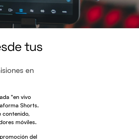
sde tus 
siones en 
da "en vivo 
aforma Shorts. 
 contenido, 
dores móviles.
 promoción del 